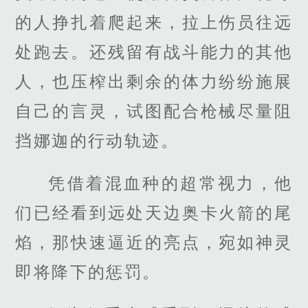
的人挣扎着爬起来，拉上伤员往远
处跑去。还残留有战斗能力的其他
人，也压榨出剩余的体力纷纷施展
自己的言灵，试图配合枪械尽量阻
挡娜迦的行动轨迹。
凭借着混血种的超常视力，他
们已经看到远处天边奥卡火箭的尾
焰，那快速逼近的亮点，宛如神灵
即将降下的惩罚。