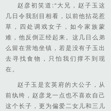
赵彦初笑道:“大兄，赵子玉这
几日令我刮目相看，以前他拈花惹
草，四处调戏女子，如今家族蒙
难，他反倒正经起来。这几日么弟
么留在营地坐镇，若是没有子玉出
去寻找食物，只怕我们撑不到现
在。
赵子玉是玄英府的大公子，从
前纨绔，赵彦龙一点也不喜欢自己
这个长子，更为偏爱二女儿和三儿