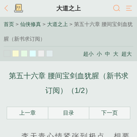
大道之上
首页
>
仙侠修真
>
大道之上
> 第五十六章 腰间宝剑血犹
腥（新书求订阅）
超小
小
中
大
超大
第五十六章 腰间宝剑血犹腥（新书求
订阅）（1/2）
上一章
目录
下一页
李天青心情紧张到极点，想要