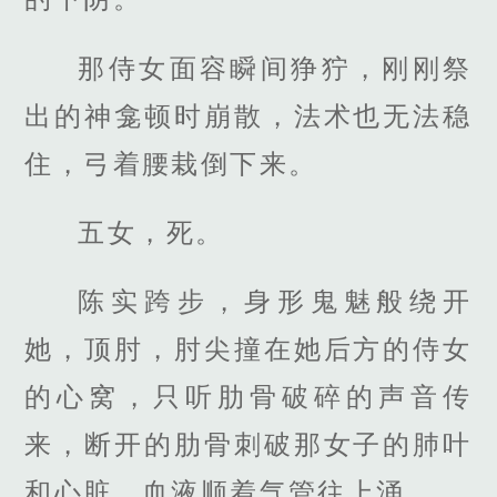
那侍女面容瞬间狰狞，刚刚祭
出的神龛顿时崩散，法术也无法稳
住，弓着腰栽倒下来。
五女，死。
陈实跨步，身形鬼魅般绕开
她，顶肘，肘尖撞在她后方的侍女
的心窝，只听肋骨破碎的声音传
来，断开的肋骨刺破那女子的肺叶
和心脏，血液顺着气管往上涌。