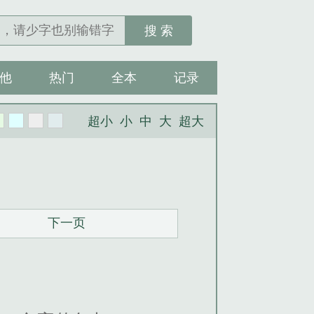
搜 索
他
热门
全本
记录
超小
小
中
大
超大
下一页