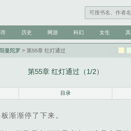
都市
历史
网游
科幻
女生
其
阳曼陀罗
> 第55章 红灯通过
第55章 红灯通过（1/2）
目录
铁板渐渐停了下来。