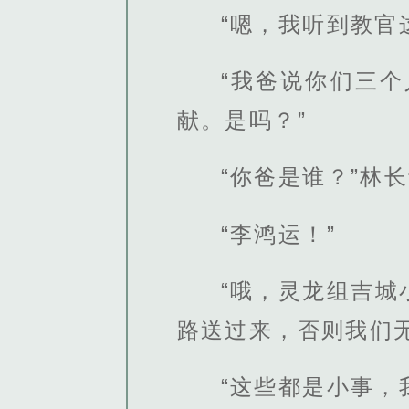
“嗯，我听到教官
“我爸说你们三
献。是吗？”
“你爸是谁？”林
“李鸿运！”
“哦，灵龙组吉
路送过来，否则我们
“这些都是小事，