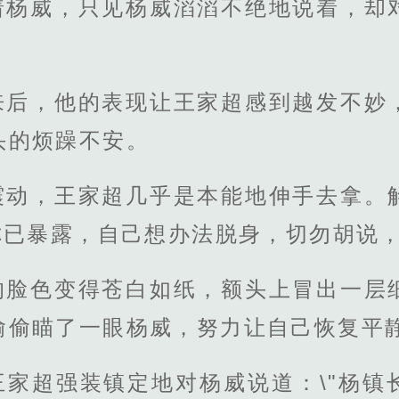
着杨威，只见杨威滔滔不绝地说着，却
来后，他的表现让王家超感到越发不妙
头的烦躁不安。
震动，王家超几乎是本能地伸手去拿。
你已暴露，自己想办法脱身，切勿胡说，
的脸色变得苍白如纸，额头上冒出一层
偷偷瞄了一眼杨威，努力让自己恢复平
王家超强装镇定地对杨威说道：\"杨镇