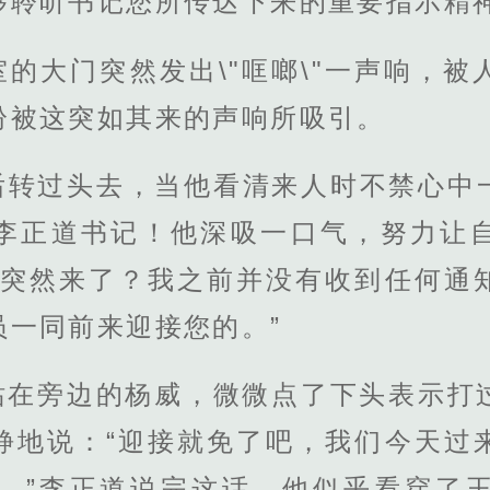
够聆听书记您所传达下来的重要指示精神
的大门突然发出\"哐啷\"一声响，
纷被这突如其来的声响所吸引。
后转过头去，当他看清来人时不禁心中
李正道书记！他深吸一口气，努力让
么突然来了？我之前并没有收到任何通
员一同前来迎接您的。”
站在旁边的杨威，微微点了下头表示打
静地说：“迎接就免了吧，我们今天过
。”李正道说完这话，他似乎看穿了