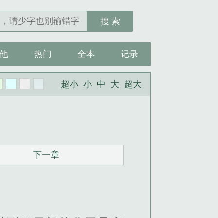
搜 索
他
热门
全本
记录
超小
小
中
大
超大
下一章