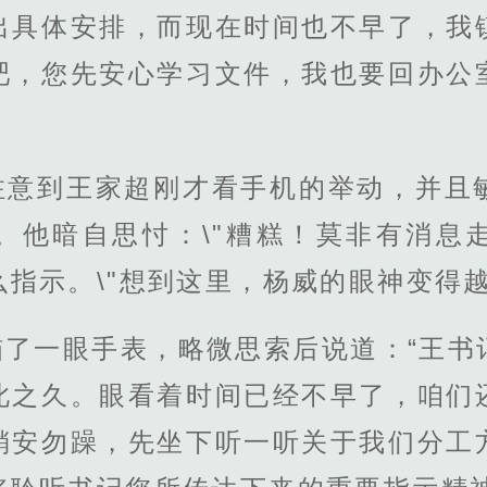
出具体安排，而现在时间也不早了，我
吧，您先安心学习文件，我也要回办公
注意到王家超刚才看手机的举动，并且
。他暗自思忖：\"糟糕！莫非有消息
么指示。\"想到这里，杨威的眼神变得
瞄了一眼手表，略微思索后说道：“王书
此之久。眼看着时间已经不早了，咱们
稍安勿躁，先坐下听一听关于我们分工