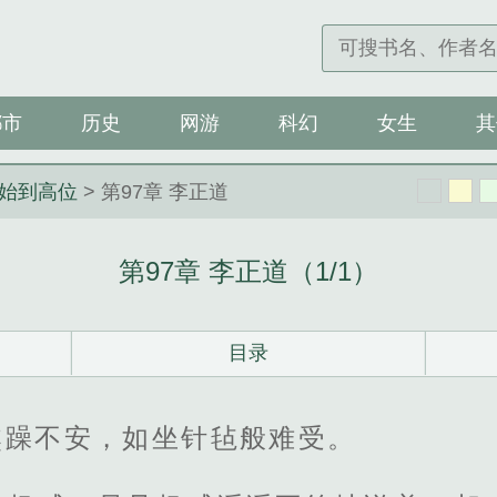
都市
历史
网游
科幻
女生
其
始到高位
> 第97章 李正道
第97章 李正道（1/1）
目录
焦躁不安，如坐针毡般难受。