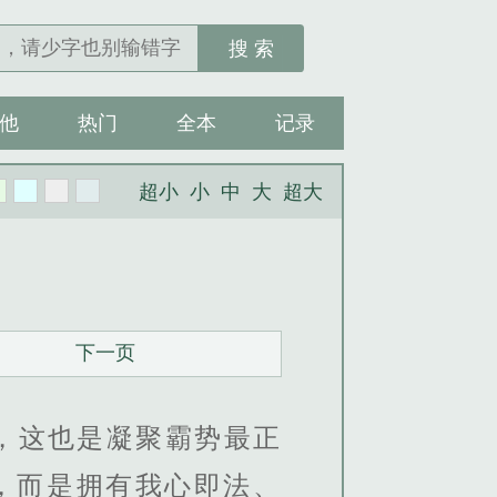
搜 索
他
热门
全本
记录
超小
小
中
大
超大
下一页
，这也是凝聚霸势最正
，而是拥有我心即法、