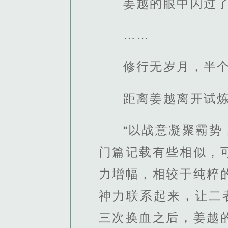
姜越的眼中闪过
……
修行无岁月，半
距离姜越离开试
“以战意凝聚霸
门篇记载有些相似，
力增幅，相较于纯粹
神力联系起来，让二
三次换血之后，姜越