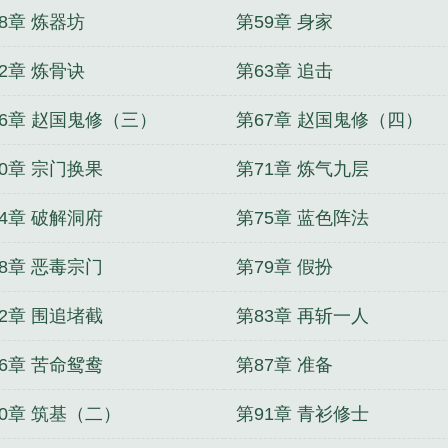
8章 炼器坊
第59章 身家
2章 炼骨诀
第63章 追击
66章 赵国鬼修（三）
第67章 赵国鬼修（四）
0章 宗门换果
第71章 炼气九层
4章 破解洞府
第75章 蓝色阵法
8章 恶毒宗门
第79章 假扮
2章 围追堵截
第83章 再斩一人
6章 苦命鸳鸯
第87章 准备
90章 筑基（二）
第91章 青衫修士