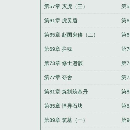
第57章 灭虎（三）
第5
第61章 虎灵盾
第6
第65章 赵国鬼修（二）
第
第69章 拦魂
第7
第73章 修士遗骸
第7
第77章 夺舍
第7
第81章 炼制筑基丹
第8
第85章 怪异石块
第8
第89章 筑基（一）
第