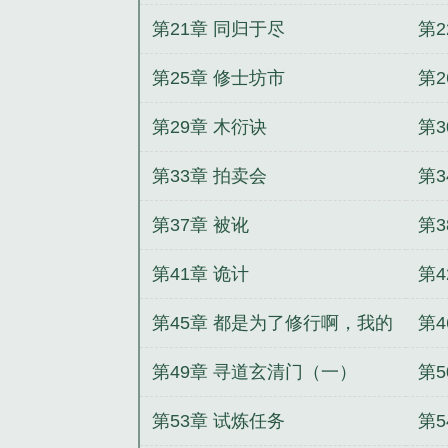
第21章 同归于尽
第2
第25章 修士坊市
第2
第29章 木衍诀
第3
第33章 拍卖会
第3
第37章 被讹
第3
第41章 诡计
第4
第45章 都是为了修行啊，我的
第4
师兄！
第49章 寻道玄清门（一）
第
第53章 试炼任务
第5