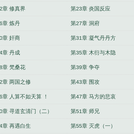
2章 修真界
第23章 炎国反应
6章 炼丹
第27章 洞府
0章 奸商
第31章 凝气丹丹方
4章 丹成
第35章 木衍与木隐
8章 梵桑花
第39章 争夺
2章 两国之修
第43章 围攻
6章 人算不如天算 ！
第47章 马方的悲哀
50章 寻道玄清门（二）
第51章 师兄
4章 再遇白生
第55章 灭虎（一）