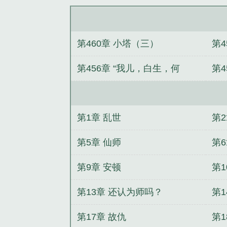
第460章 小塔（三）
第4
第456章 “我儿，白生，何
第
在？”
第1章 乱世
第2
第5章 仙师
第6
第9章 安顿
第1
第13章 还认为师吗？
第1
第17章 故仇
第1