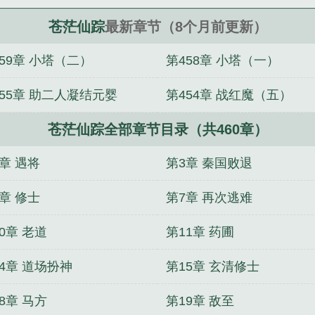
苍茫仙踪
最新章节（8个月前更新）
59章 小塔（二）
第458章 小塔（一）
455章 助二人凝结元婴
第454章 战红魔（五）
苍茫仙踪全部章节目录（共460章）
章 遇将
第3章 秦国败退
章 修士
第7章 再次逃难
0章 老道
第11章 药圃
4章 道场扮神
第15章 玄清修士
8章 马方
第19章 敌至