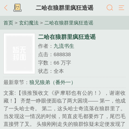
二哈在狼群里疯狂造谣
首页
>
玄幻魔法
>
二哈在狼群里疯狂造谣
二哈在狼群里疯狂造谣
作者：
九流书生
点击：688838
字数：66 万字
状态：全本
最新章节：
狼兄狼弟（番外一）
文案:【强推预收文《萨摩耶也有公的！》，谢谢收
藏！】 齐楚一睁眼便面临了两大困境—— 第一，他成
了一头哈士奇。 第二，这头哈士奇流落在狼群里了。
当发现这一情况的时候，简直皮毛都要炸了，尾巴毛
直接劈了叉。 头狼刚刚走失的狼群惊疑未定便发现了