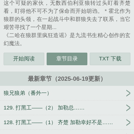
这个可疑的家伙，无数西伯利亚狼转过头盯着齐楚
看，盯得他不可不为了保命而开始胡诌。 * 霍北作为
狼群的头领，在一起战斗中和群狼失去了联系，当它
艰苦寻找了一个星期...
《二哈在狼群里疯狂造谣》是九流书生精心创作的玄
幻魔法。
开始阅读
章节目录
TXT 下载
最新章节（2025-06-19更新）
狼兄狼弟（番外一）
129. 打黑工——（2） 加勒总……
128. 打黑工——（1） 齐楚 加勒幸好不是……